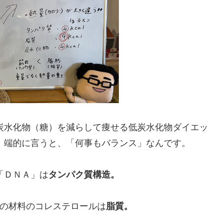
炭水化物（糖）を減らして痩せる低炭水化物ダイエッ
、端的に言うと、「何事もバランス」なんです。
「ＤＮＡ」は
タンパク質構造。
の材料のコレステロールは
脂質。