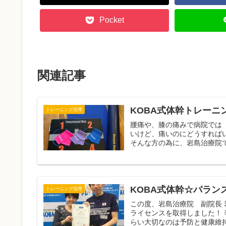
Pocket
関連記事
KOBA式体幹トレーニ
トレーニング指導
腰痛や、膝の痛みで病院では
いけど、痛いのにどうすれば
そんな方の為に、岩島治療院で
KOBA式体幹☆バラン
トレーニング指導
この度、岩島治療院 副院長 岩
ライセンスを取得しました！
らい大切なのは予防と健康維持