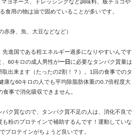
、マヨネーズ、ドレッシングなど調味料、板チョコや
る食用の物は油で固めていることが多いです。
の赤身、魚、大豆などなど）
、先進国である程エネルギー過多になりやすいんです
、60キロの成人男性が
一日
に必要なタンパク質量は
ほど摂取出来ます（たったの2割！？）。1回の食事でのタ
康な60キロの人でも平均除脂肪体重の0.7倍程度大
回の食事で消化吸収できません。
ンパク質なので、タンパク質不足の人は、消化不良で
度も粉のプロテインで補助するんです！運動していな
でプロテインがちょうど良いです。