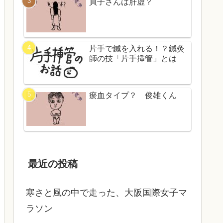
貞子さんは肝虚？
片手で鍼を入れる！？鍼灸
師の技「片手挿管」とは
瘀血タイプ？ 俊雄くん
最近の投稿
寒さと風の中で走った、大阪国際女子マ
ラソン