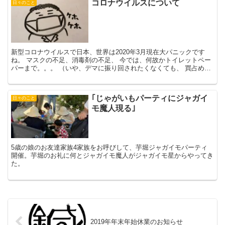
コロナウイルスについて
日々のこと
新型コロナウイルスで日本、世界は2020年3月現在大パニックです
ね。 マスクの不足、消毒剤の不足、 今では、何故かトイレットペー
パーまで。。。 （いや、デマに振り回されたくなくても、 買占めに
よって不足しては困るから、買う、という悪循環です...
｢じゃがいもパーティにジャガイ
日々のこと
モ魔人現る｣
5歳の娘のお友達家族4家族をお呼びして、芋堀ジャガイモパーティ
開催。芋堀のお礼に何とジャガイモ魔人がジャガイモ星からやってき
た。
2019年年末年始休業のお知らせ