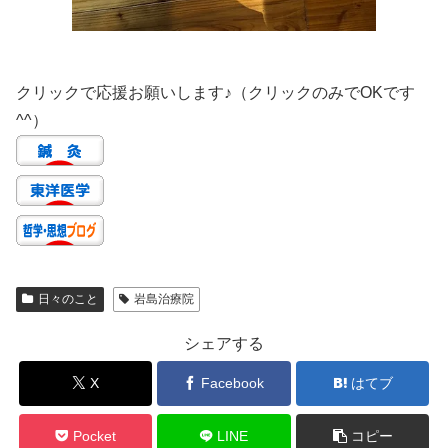
クリックで応援お願いします♪（クリックのみでOKです
^^）
日々のこと
岩島治療院
シェアする
X
Facebook
はてブ
Pocket
LINE
コピー