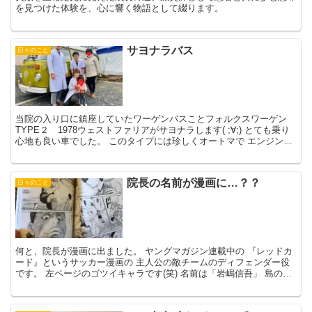
を見つけた体験を、心に響く物語として綴ります。
サヨナラバス
日々のこと
当院の入り口に鎮座していたワーゲンバスことフォルクスワーゲン
TYPE２ 1978ウェストファリアがサヨナラします( ;∀;) とても乗り
心地も良い車でした。 このタイプには珍しくオートマで エンジンも
好調。でも やはり、娘も生まれましたし ...
院長の名前が漫画に…？？
日々のこと
何と、院長が漫画に出ました。 ヤングマガジン連載中の 『レッドカ
ード』というサッカー漫画の 主人公の敵チームのディフェンダー役
です。 左ページのゴツイキャラです(笑) 名前は「岩嶋信吾」 島の字
だけ変わってますけど、 作者からメール来ました...