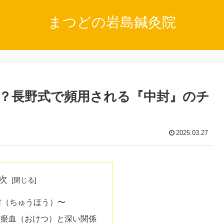
まつどの岩島鍼灸院
？長野式で頻用される『中封』のチ
2025.03.27
次
封（ちゅうほう）〜
：瘀血（おけつ）と深い関係