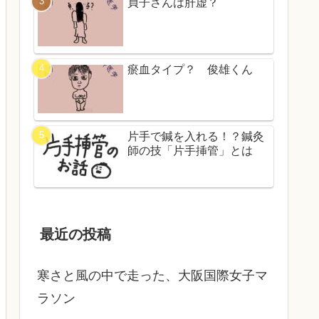
貞子さんは肝虚？
瘀血タイプ？ 俊雄くん
片手で鍼を入れる！？鍼灸
師の技「片手挿管」とは
最近の投稿
寒さと風の中で走った、大阪国際女子マ
ラソン