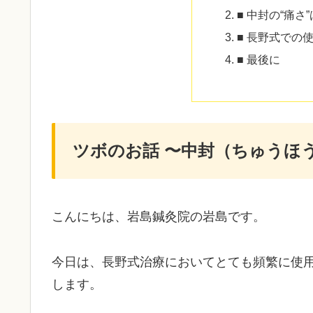
■ 中封の“痛さ
■ 長野式での
■ 最後に
ツボのお話 〜中封（ちゅうほ
こんにちは、岩島鍼灸院の岩島です。
今日は、長野式治療においてとても頻繁に使
します。