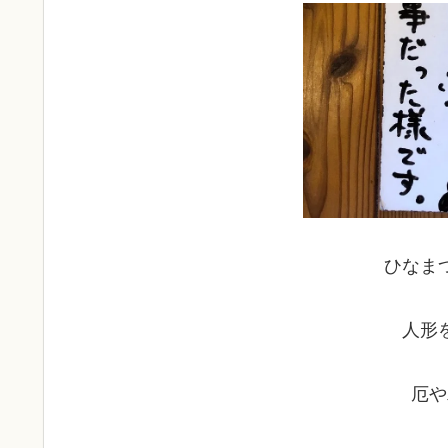
ひなま
人形
厄や