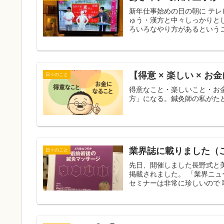
新年仕事始めの日の朝に テレビ
ゅう・漢方と中々しっかりとし
ろいろなやり方があるというこ
【得意 × 楽しい ×
日々のこと
得意なこと・楽しいこと・お
方」になる。鍼灸師の私がた
業界誌に載りました（
日々のこと
先日、開催しました長野式と
掲載されました。 「業界ニ
セミナーは非常に珍しいので 取