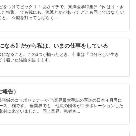
をつけてビックリ！ あさイチで、東洋医学特集(^_^)v はり・き
た特集。 でも鍼にも、流派とかがあって どこも同じではなく い
と。 ☆鍼を打ってしばらく...
 お金になる】だから私は、いまの仕事をしている
金になること。この3つが揃ったとき、仕事は「自分らしい生き
どり着いた結論を語ります。
ご報告）
美容鍼のコラボセミナーが 当業界最大手誌の医道の日本４月号に
ュース」欄です。 当業界でも、他流の団体がコラボレーションした
材に来ていました。 同じ業界、患者さ...