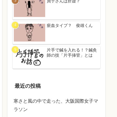
貞子さんは肝虚？
瘀血タイプ？ 俊雄くん
片手で鍼を入れる！？鍼灸
師の技「片手挿管」とは
最近の投稿
寒さと風の中で走った、大阪国際女子マ
ラソン