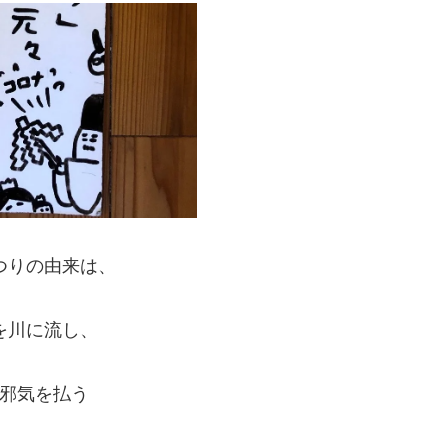
つりの由来は、
を川に流し、
邪気を払う