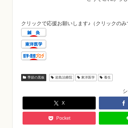
クリックで応援お願いします♪（クリックのみで
季節の黒板
岩島治療院
東洋医学
養生
シ
X
Pocket