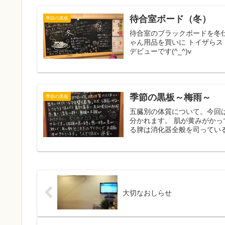
待合室ボード（冬）
季節の黒板
待合室のブラックボードを冬
ゃん用品を買いに トイザらス
デビューです(^_^)v
季節の黒板～梅雨～
季節の黒板
五臓別の体質について。今回
分かれます。 肌が黄みがかっ
る脾は消化器全般を司っている
大切なおしらせ