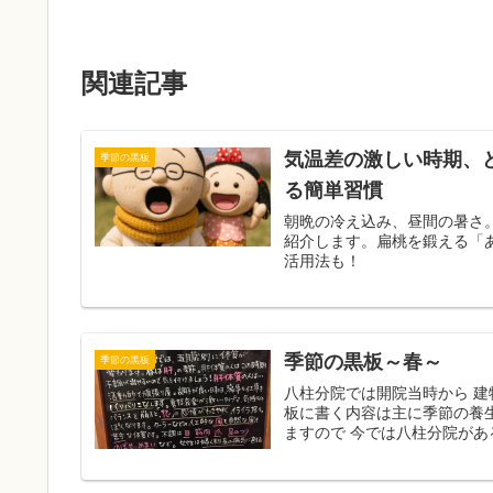
関連記事
気温差の激しい時期、
季節の黒板
る簡単習慣
朝晩の冷え込み、昼間の暑さ
紹介します。扁桃を鍛える「
活用法も！
季節の黒板～春～
季節の黒板
八柱分院では開院当時から 建
板に書く内容は主に季節の養
ますので 今では八柱分院があ