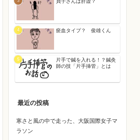
貞子さんは肝虚？
瘀血タイプ？ 俊雄くん
片手で鍼を入れる！？鍼灸
師の技「片手挿管」とは
最近の投稿
寒さと風の中で走った、大阪国際女子マ
ラソン