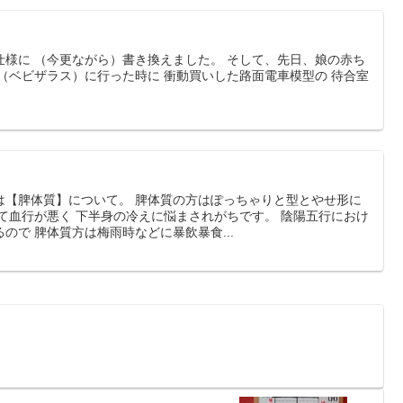
仕様に （今更ながら）書き換えました。 そして、先日、娘の赤ち
（ベビザラス）に行った時に 衝動買いした路面電車模型の 待合室
は【脾体質】について。 脾体質の方はぽっちゃりと型とやせ形に
て血行が悪く 下半身の冷えに悩まされがちです。 陰陽五行におけ
ので 脾体質方は梅雨時などに暴飲暴食...