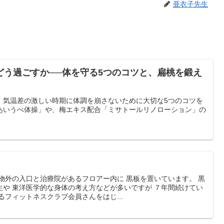
亜衣子先生
どう過ごすか──体を守る5つのコツと、扁桃を鍛え
。気温差の激しい時期に体調を崩さないために大切な5つのコツを
あいうべ体操」や、梅エキス配合「ミサトールリノローション」の
物外の入口と治療院があるフロアー内に 黒板を置いています。 黒
生や 東洋医学的な身体の考え方などが多いですが ７年間続けてい
るフィットネスクラブ会員さんをはじ...