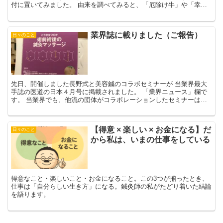
付に置いてみました。 由来を調べてみると、「厄除け牛」や「幸運
の牛」と呼ばれており、 魔除けや疫病除けの縁起物として...
業界誌に載りました（ご報告）
日々のこと
先日、開催しました長野式と美容鍼のコラボセミナーが 当業界最大
手誌の医道の日本４月号に掲載されました。 「業界ニュース」欄で
す。 当業界でも、他流の団体がコラボレーションしたセミナーは非
常に珍しいので 取材に来ていました。 同じ業界、患者さ...
【得意 × 楽しい × お金になる】だ
日々のこと
から私は、いまの仕事をしている
得意なこと・楽しいこと・お金になること。この3つが揃ったとき、
仕事は「自分らしい生き方」になる。鍼灸師の私がたどり着いた結論
を語ります。