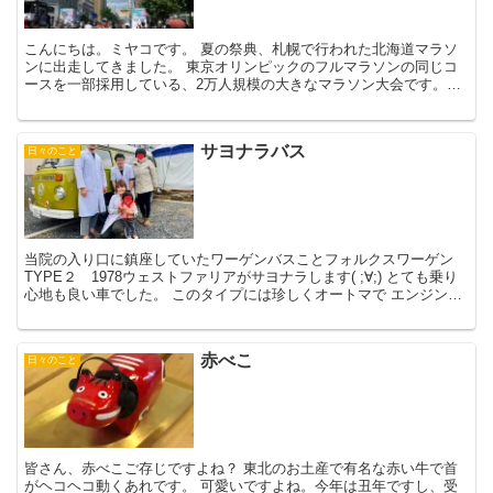
こんにちは。ミヤコです。 夏の祭典、札幌で行われた北海道マラソ
ンに出走してきました。 東京オリンピックのフルマラソンの同じコ
ースを一部採用している、2万人規模の大きなマラソン大会です。ス
タートは大通り公園、そのまますすきの駅を通過して中島公...
サヨナラバス
日々のこと
当院の入り口に鎮座していたワーゲンバスことフォルクスワーゲン
TYPE２ 1978ウェストファリアがサヨナラします( ;∀;) とても乗り
心地も良い車でした。 このタイプには珍しくオートマで エンジンも
好調。でも やはり、娘も生まれましたし ...
赤べこ
日々のこと
皆さん、赤べこご存じですよね？ 東北のお土産で有名な赤い牛で首
がヘコヘコ動くあれです。 可愛いですよね。今年は丑年ですし、受