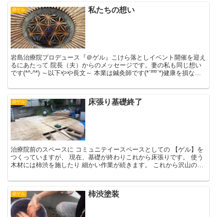
私たちの想い
@ゲル
岩島治療院プロデュース『＠ゲル』こけら落としイベント開催を迎え
るにあたって 院長（夫）からのメッセージです。妻の私も同じ想い
です(*^-^*) ～以下やや長文～ 本業は鍼灸師です(*´罒`*)健康を損なっ
て困っている方々の助けになりたくて精...
床張り基礎終了
@ゲル
治療院前のスペースに コミュニテイースペースとしての 【ゲル】を
つくっていますが、 現在、基礎が終わりこれから床張りです。 使う
木材には柿渋を施したり 細かい作業が続きます。 これから沢山の方
に愛され 長く使って頂けるように 丈夫なゲルにす...
柿渋塗装
@ゲル