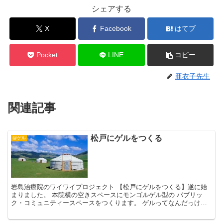
シェアする
X
Facebook
はてブ
Pocket
LINE
コピー
亜衣子先生
関連記事
松戸にゲルをつくる
@ゲル
岩島治療院のワイワイプロジェクト 【松戸にゲルをつくる】遂に始
まりました。 本院横の空きスペースにモンゴルゲル型の パブリッ
ク・コミュニティースペースをつくります。 ゲルってなんだっけ？
という方へ↓(笑) 主にモンゴル高原に住む遊牧民が使用...