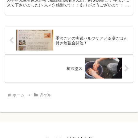
の平本先生も東京から 治療院の患者さんの予約を調整して 手伝いに
来て下さいました(＞人＜;) 感謝です！！ありがとうございます！ 大
きな石やらゴミやらゴロゴロ出て来ます(o_o...
季節ごとの実践セルフケアと薬膳ごはん
付き勉強会開催！
柿渋塗装
ホーム
@ゲル