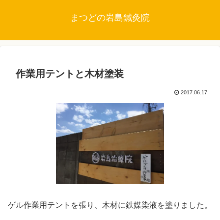
まつどの岩島鍼灸院
作業用テントと木材塗装
2017.06.17
ゲル作業用テントを張り、木材に鉄媒染液を塗りました。