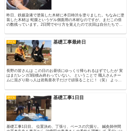
昨日、鉄媒染液で塗装した木材に本日柿渋を塗りました。ちなみに塗
装した木材は 蛇腹というゲル側面用の木材なのですが、まだこの倍
の数残っています。2日間でやり方を覚えたので次回は自分たちでど
んどん出来そうです。 本日の助っ人は全員松戸在住メンバ...
基礎工事最終日
@ゲル
長野の皆さんは この日のお昼頃にゆっくり帰られるはずでしたが 実
はまだレンガ3段積み終わっていない。 ということで 職人さんチー
ムに混ざり助っ人は岩島亜衣子だけで頑張ることに！（笑） よっし
ゃ！と気合を入れてガチスタイルで。 この度土木系女...
基礎工事1日目
@ゲル
基礎工事1日目。 位置決め、丁張り、ベースの穴掘り。 鍼灸師仲間