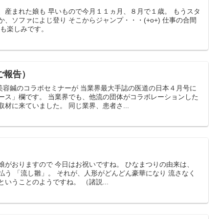
、産まれた娘も 早いもので今月１１ヵ月、８月で１歳。 もうスタ
、ソファによじ登り そこからジャンプ・・・(+o+) 仕事の合間
りも楽しみです。
ご報告）
美容鍼のコラボセミナーが 当業界最大手誌の医道の日本４月号に
ュース」欄です。 当業界でも、他流の団体がコラボレーションした
材に来ていました。 同じ業界、患者さ...
娘がおりますので 今日はお祝いですね。 ひなまつりの由来は、
払う 「流し雛」。 それが、人形がどんどん豪華になり 流さなく
いうことのようですね。 （諸説...