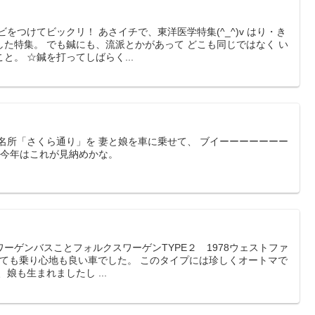
をつけてビックリ！ あさイチで、東洋医学特集(^_^)v はり・き
た特集。 でも鍼にも、流派とかがあって どこも同じではなく い
と。 ☆鍼を打ってしばらく...
名所「さくら通り」を 妻と娘を車に乗せて、 ブイーーーーーーー
 今年はこれが見納めかな。
ーゲンバスことフォルクスワーゲンTYPE２ 1978ウェストファ
) とても乗り心地も良い車でした。 このタイプには珍しくオートマで
娘も生まれましたし ...