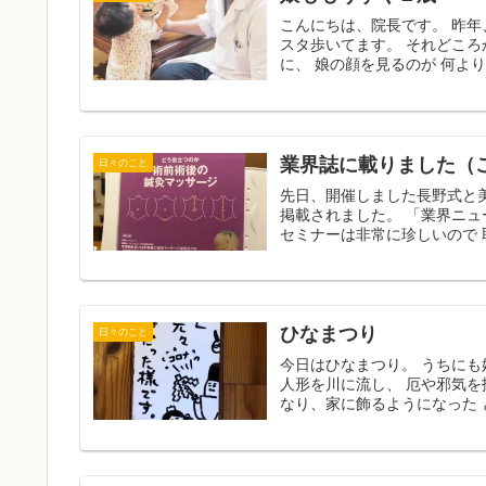
こんにちは、院長です。 昨年
スタ歩いてます。 それどころか
に、 娘の顔を見るのが 何よ
業界誌に載りました（
日々のこと
先日、開催しました長野式と
掲載されました。 「業界ニ
セミナーは非常に珍しいので 取
ひなまつり
日々のこと
今日はひなまつり。 うちにも
人形を川に流し、 厄や邪気を
なり、家に飾るようになった と