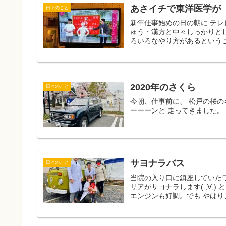
あさイチで東洋医学が
日々のこと
新年仕事始めの日の朝に テレビ
ゅう・漢方と中々しっかりとし
ろいろなやり方があるというこ
2020年のさくら
日々のこと
今朝、仕事前に、 松戸の桜の
ーーーンと 走ってきました。
サヨナラバス
日々のこと
当院の入り口に鎮座していたワ
リアがサヨナラします( ;∀;
エンジンも好調。でも やはり、