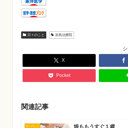
日々のこと
岩島治療院
シ
X
Pocket
関連記事
娘ももうすぐ１歳
日々のこと