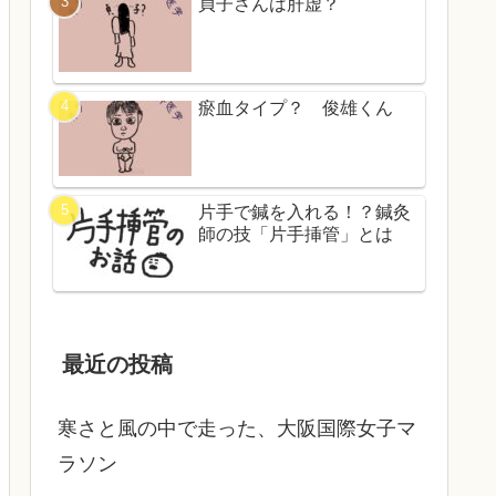
貞子さんは肝虚？
瘀血タイプ？ 俊雄くん
片手で鍼を入れる！？鍼灸
師の技「片手挿管」とは
最近の投稿
寒さと風の中で走った、大阪国際女子マ
ラソン