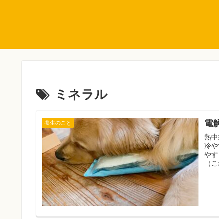
ミネラル
電
養生のこと
熱中
冷や
やす
（こ