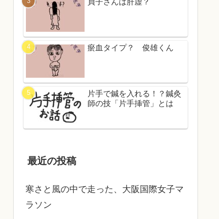
貞子さんは肝虚？
瘀血タイプ？ 俊雄くん
片手で鍼を入れる！？鍼灸
師の技「片手挿管」とは
最近の投稿
寒さと風の中で走った、大阪国際女子マ
ラソン