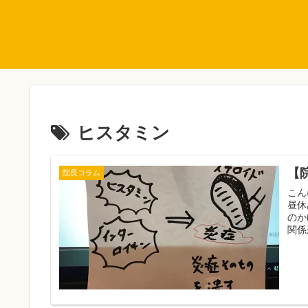
ヒスタミン
【
院長コラム
こん
昼休
のか
関係