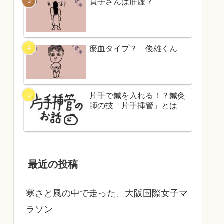
貞子さんは肝虚？
瘀血タイプ？ 俊雄くん
片手で鍼を入れる！？鍼灸
師の技「片手挿管」とは
最近の投稿
寒さと風の中で走った、大阪国際女子マ
ラソン